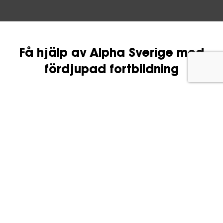
Få hjälp av Alpha Sverige med
fördjupad fortbildning
Efter att ha tittat igenom
grunderna med de
bästa tipsen
kring vad man ska tänka på för
att hålla Alpha så är nästa steg att verkligen
bygga sitt team.
Vi erbjuder hjälp för dig och din församlings
Alphateam att utvecklas, oavsett om ni är
nya eller erfarna. Vår Alpha Masterclass äger
rum på Zoom och är för små likväl som stora