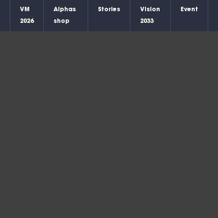
Skip
VM
Alphas
Stories
Vision
Event
to
2026
shop
2033
content